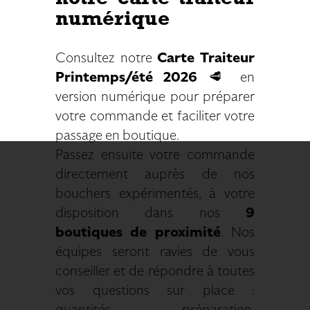
numérique
Consultez notre
Carte Traiteur
Printemps/été 2026
🥩 en
version numérique pour préparer
votre commande et faciliter votre
passage en boutique.
Passez ensuite votre commande
directement auprès de nos
bouchers expérimentés, à votre
disposition dans nos
9
boutiques de proximité
. Nos
équipes seront ravies de vous
conseiller et de répondre à toutes
vos questions sur place :
quantités, préparation,