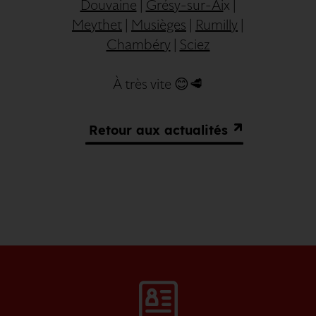
Douvaine
|
Grésy-sur-Ai
x
|
Meythet
|
Musièges
|
Rumilly
|
Chambéry
|
Sciez
À très vite 😊🥩
Retour aux actualités