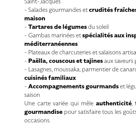
Saint-Jacques
- Salades gourmandes et
crudités fraîche
maison
-
T
artares de légumes
du soleil
- Gambas marinées et
spécialités aux ins
méditerranéennes
- Plateaux de charcuteries et salaisons artis
-
Paëlla, couscous et tajines
aux saveurs 
- Lasagnes, moussaka, parmentier de canar
cuisinés familiaux
-
Accompagnements gourmands
et lég
saison
Une carte variée qui mêle
authenticité
,
gourmandise
pour satisfaire tous les goûts
occasions.