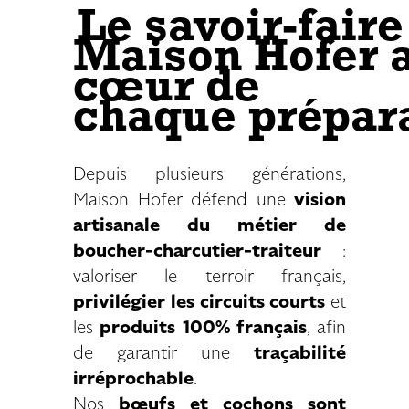
Le savoir-faire
Maison Hofer 
cœur de
chaque
prépar
Depuis plusieurs générations,
Maison Hofer défend une
vision
artisanale du métier de
boucher-charcutier-traiteur
:
valoriser le terroir français,
privilégier les circuits courts
et
les
produits 100% français
, afin
de garantir une
traçabilité
irréprochable
.
Nos
bœufs et cochons sont