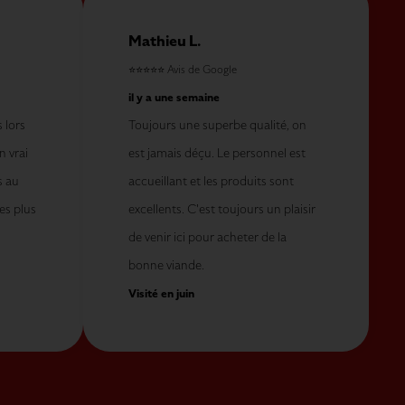
Mathieu L.
⭐⭐⭐⭐⭐
Avis de Google
il y a une semaine
 lors
Toujours une superbe qualité, on
n vrai
est jamais déçu. Le personnel est
s au
accueillant et les produits sont
es plus
excellents. C'est toujours un plaisir
de venir ici pour acheter de la
bonne viande.
Visité en juin