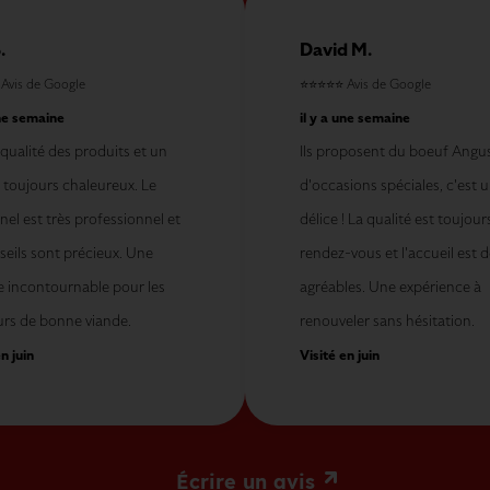
.
David M.
⭐
Avis de Google
⭐⭐⭐⭐⭐
Avis de Google
une semaine
il y a une semaine
qualité des produits et un
Ils proposent du boeuf Angus
 toujours chaleureux. Le
d'occasions spéciales, c'est u
el est très professionnel et
délice ! La qualité est toujour
seils sont précieux. Une
rendez-vous et l'accueil est d
e incontournable pour les
agréables. Une expérience à
rs de bonne viande.
renouveler sans hésitation.
n juin
Visité en juin
Écrire un avis