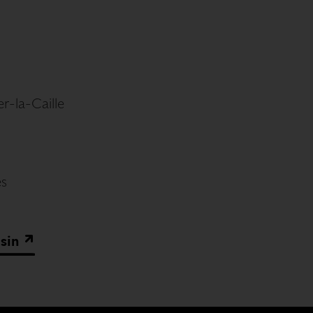
r-la-Caille
és
sin