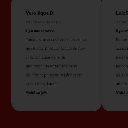
Veronique D.
Loic S
⭐⭐⭐⭐⭐
Avis de Google
⭐⭐⭐⭐
il y a une semaine
il y a 
Toujours un accueil impeccable ! La
Bonne 
qualité des produits est au rendez-
accueil
vous à chaque visite. Je
personn
recommande fortement cette
les con
boucherie pour son service et ses
adress
excellentes viandes.
amateu
Visité en juin
Visité e