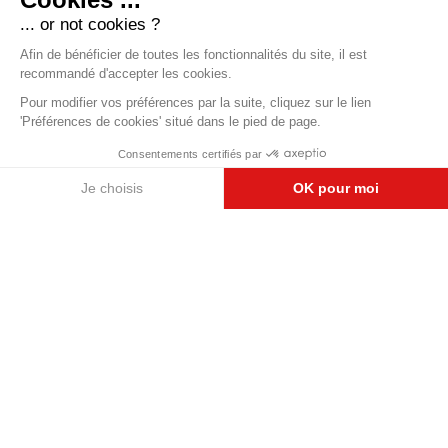
En cochant cette case, je confirme avoir pris connaissance de la
politique de confidentialité
.
Je souhaite m'inscrire à la newsletter
Envoyer
Le site est protégé par reCAPTCHA et les
Règles de Confidentialité
et
Conditions
d'utilisation
de Google s'appliquent.